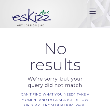
Anasayfa
Hakkımızda
No
Hizmetlerimiz
results
Projelerimiz
Blog
İletişim
We're sorry, but your
query did not match
CAN'T FIND WHAT YOU NEED? TAKE A
MOMENT AND DO A SEARCH BELOW
OR START FROM
OUR HOMEPAGE
.