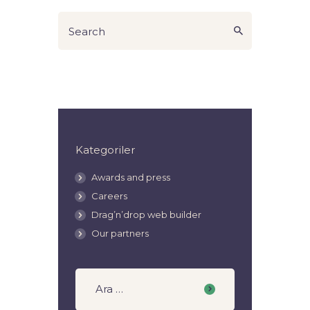
Kategoriler
Awards and press
Careers
Drag’n’drop web builder
Our partners