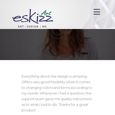
Anasayfa
Hakkımızda
Hizmetlerimiz
Projelerimiz
Blog
Everything about the design is amazing.
İletişim
Offers very good flexibility when it comes
to changing colors and items according to
my needs. Whenever I had a question, the
support team gave me quality instructions
as to what I had to do. Thanks for a great
product!