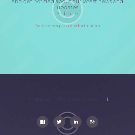
and get notified about our latest news and
updates
Subtitle
Some description text for this item
Anasayfa
Referanslarımız