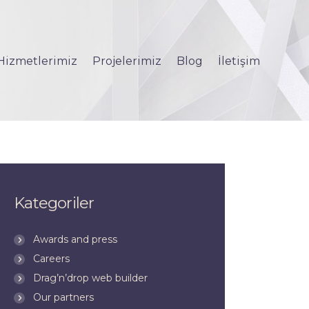
Hizmetlerimiz
Projelerimiz
Blog
İletişim
Kategoriler
Awards and press
Careers
Drag’n’drop web builder
Our partners