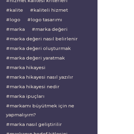
hizmet kalitesi kriterleri
kalite
kaliteli hizmet
logo
logo tasarımı
marka
marka değeri
marka değeri nasıl belirlenir
marka değeri oluşturmak
marka değeri yaratmak
marka hikayesi
marka hikayesi nasıl yazılır
marka hikayesi nedir
marka ipuçları
markamı büyütmek için ne
yapmalıyım?
marka nasıl geliştirilir
markanın hedef kitlesini