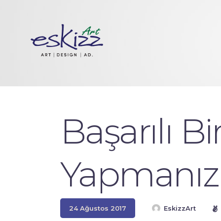
Başarılı Bi
Yapmanız 
24 Ağustos 2017
EskizzArt