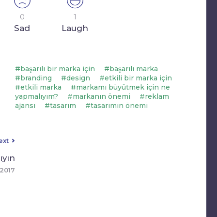
0
1
Sad
Laugh
başarılı bir marka için
başarılı marka
branding
design
etkili bir marka için
etkili marka
markamı büyütmek için ne
yapmalıyım?
markanın önemi
reklam
ajansı
tasarım
tasarımın önemi
ext
ıyın
 2017